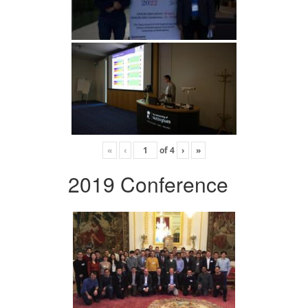
«
‹
of
4
›
»
2019 Conference