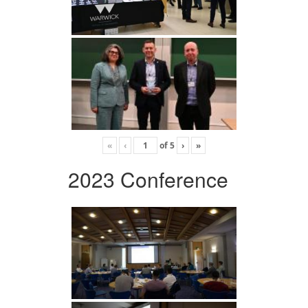
«
‹
of
5
›
»
2023 Conference