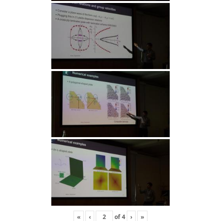
«
‹
of
4
›
»