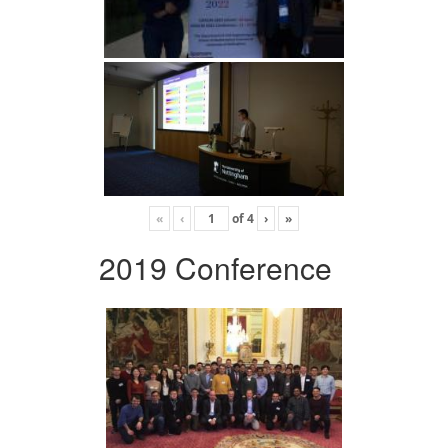
«
‹
of
4
›
»
2019 Conference