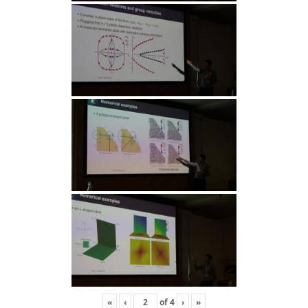
«
‹
of
4
›
»