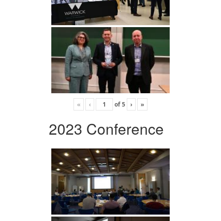
«
‹
of
5
›
»
2023 Conference