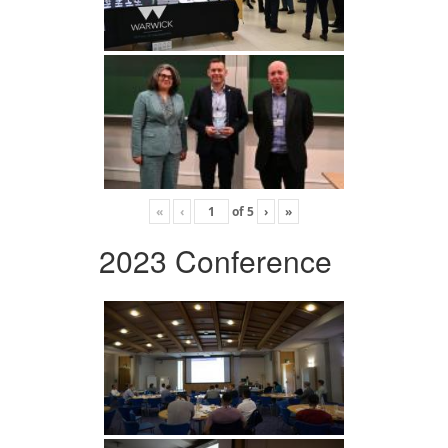
«
‹
of
5
›
»
2023 Conference