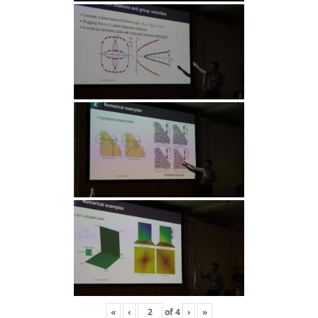
«
‹
of
4
›
»