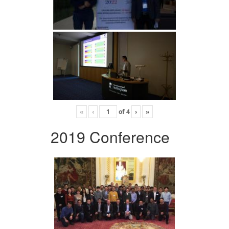
«
‹
of
4
›
»
2019 Conference