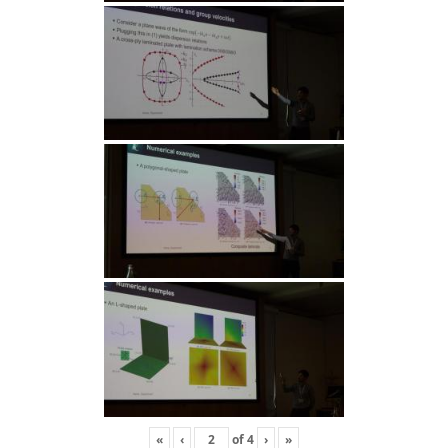
«
‹
of
4
›
»