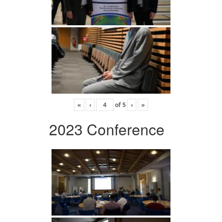
«
‹
of
5
›
»
2023 Conference