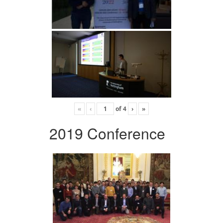
«
‹
of
4
›
»
2019 Conference