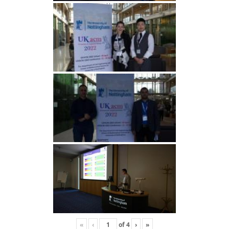
«
‹
of
4
›
»