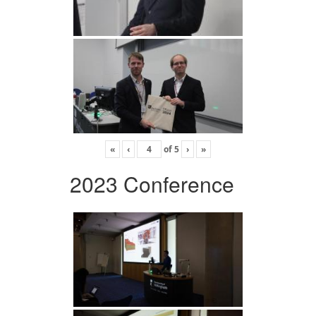
«
‹
of
5
›
»
2023 Conference