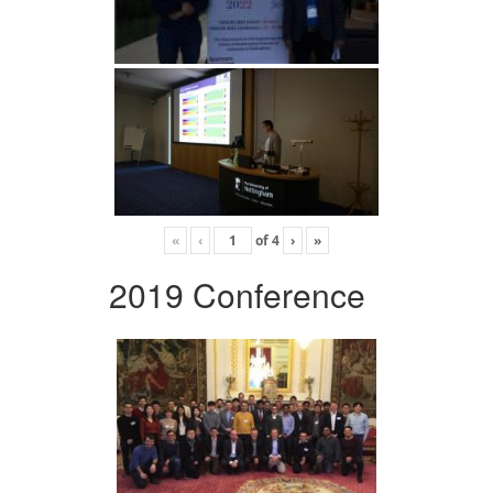
«
‹
of
4
›
»
2019 Conference