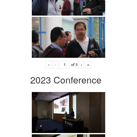
«
‹
of
5
›
»
2023 Conference