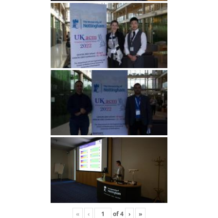
«
‹
of
4
›
»