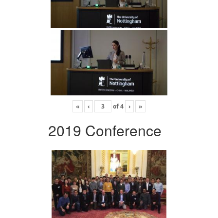
«
‹
of
4
›
»
2019 Conference