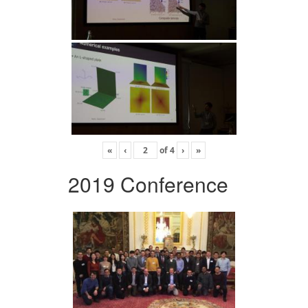
«
‹
of
4
›
»
2019 Conference