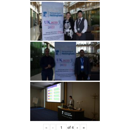
«
‹
of
4
›
»