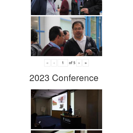
«
‹
of
5
›
»
2023 Conference