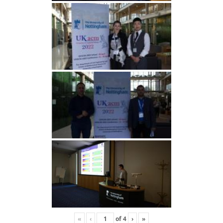
«
‹
of
4
›
»