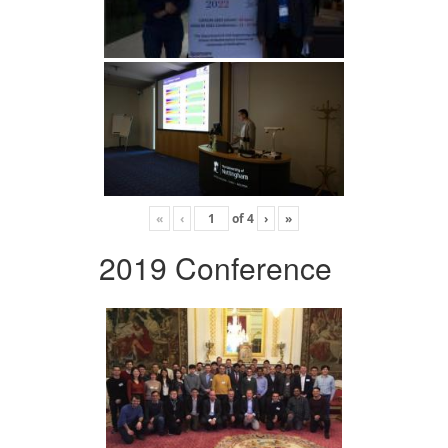
«
‹
of
4
›
»
2019 Conference