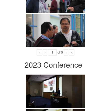
«
‹
of
5
›
»
2023 Conference