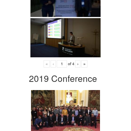
«
‹
of
4
›
»
2019 Conference