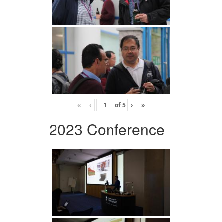
«
‹
of
5
›
»
2023 Conference