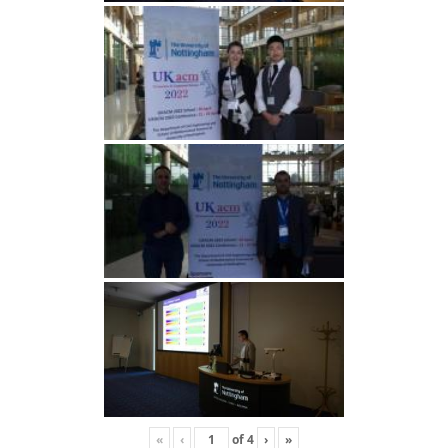
«
‹
of
4
›
»