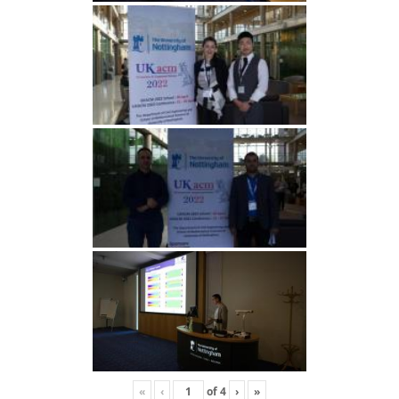
«
‹
of
4
›
»