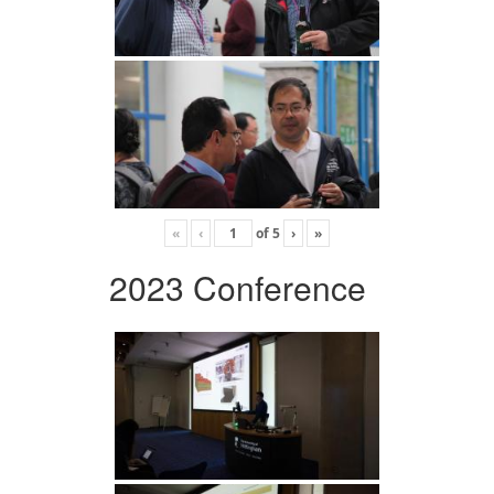
«
‹
of
5
›
»
2023 Conference