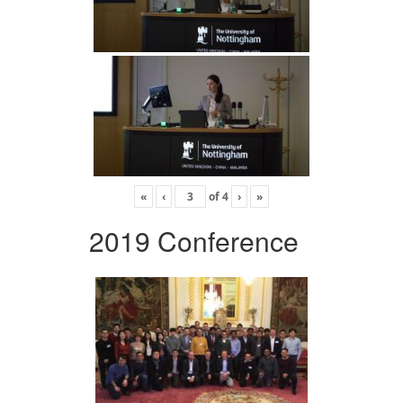
«
‹
of
4
›
»
2019 Conference