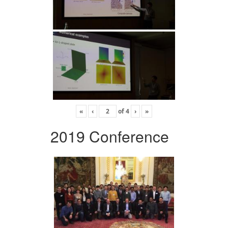
«
‹
of
4
›
»
2019 Conference