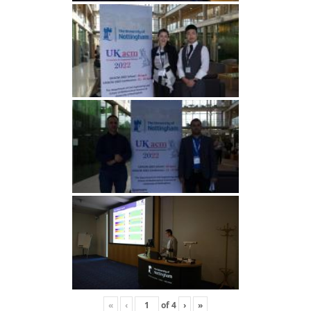
«
‹
of
4
›
»