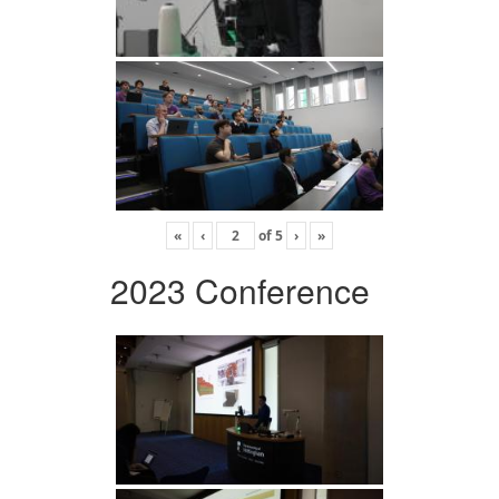
«
‹
of
5
›
»
2023 Conference