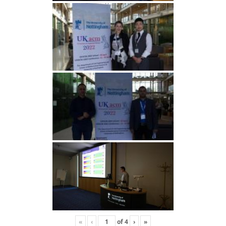
«
‹
of
4
›
»