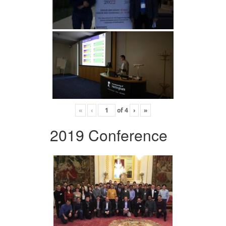
«
‹
of
4
›
»
2019 Conference