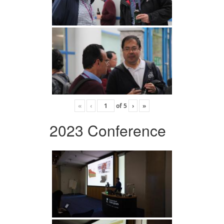
«
‹
of
5
›
»
2023 Conference