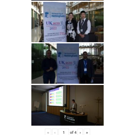
«
‹
of
4
›
»