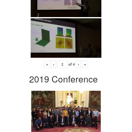
«
‹
of
4
›
»
2019 Conference