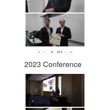
«
‹
of
5
›
»
2023 Conference