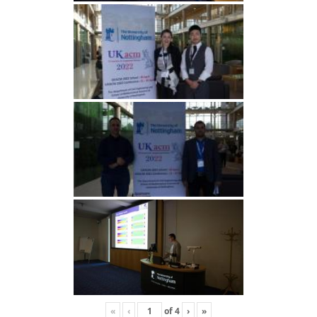
«
‹
of
4
›
»