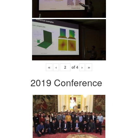
«
‹
of
4
›
»
2019 Conference