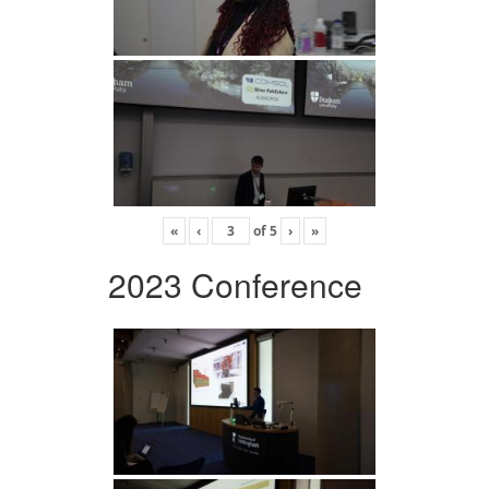
«
‹
of
5
›
»
2023 Conference