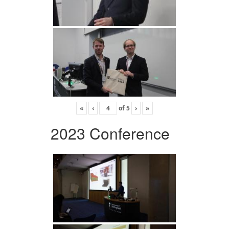
«
‹
of
5
›
»
2023 Conference