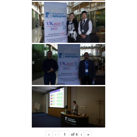
«
‹
of
4
›
»