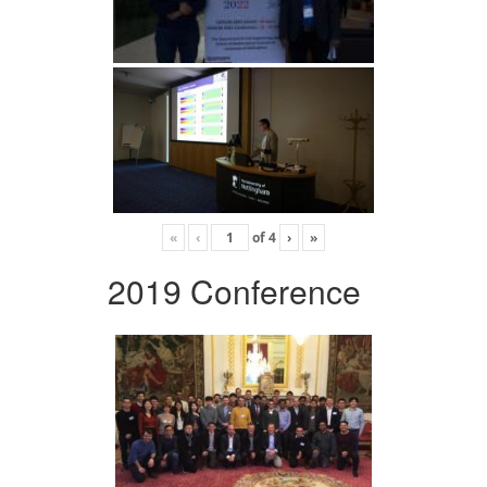
«
‹
of
4
›
»
2019 Conference