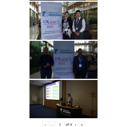
«
‹
of
4
›
»