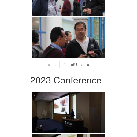
«
‹
of
5
›
»
2023 Conference