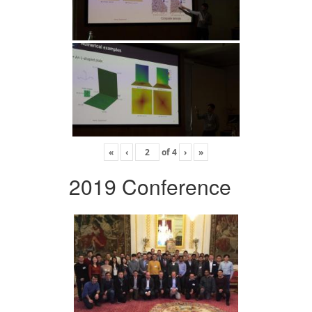
«
‹
of
4
›
»
2019 Conference