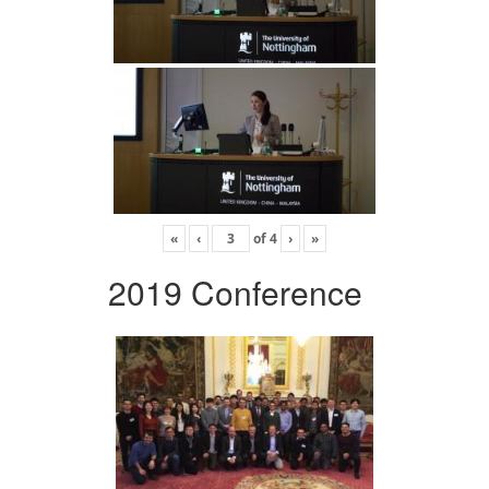
«
‹
of
4
›
»
2019 Conference