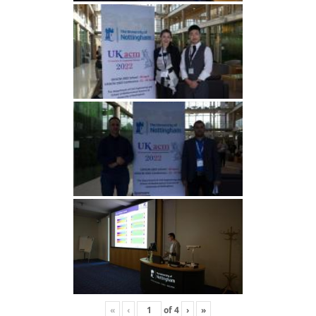
«
‹
of
4
›
»