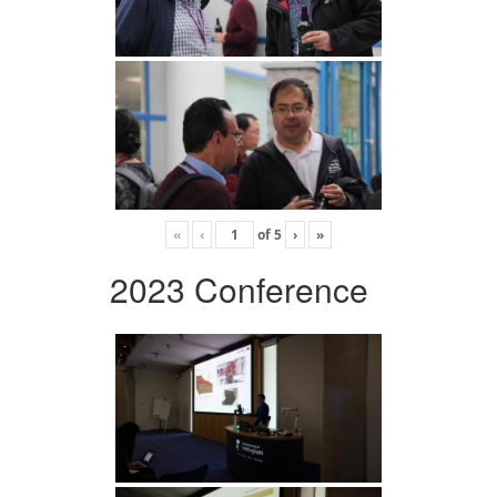
«
‹
of
5
›
»
2023 Conference