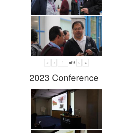
«
‹
of
5
›
»
2023 Conference