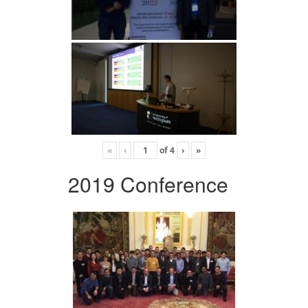
«
‹
of
4
›
»
2019 Conference