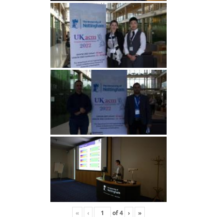
«
‹
of
4
›
»