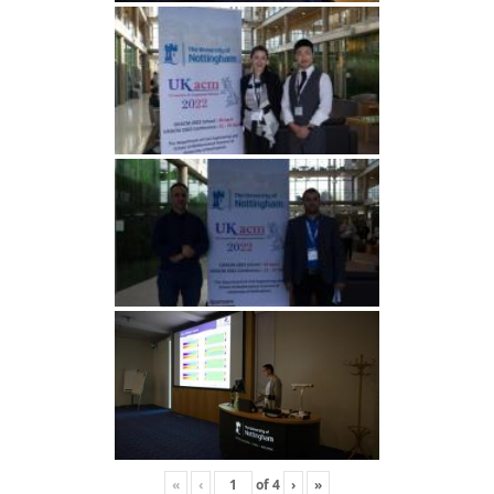
«
‹
of
4
›
»