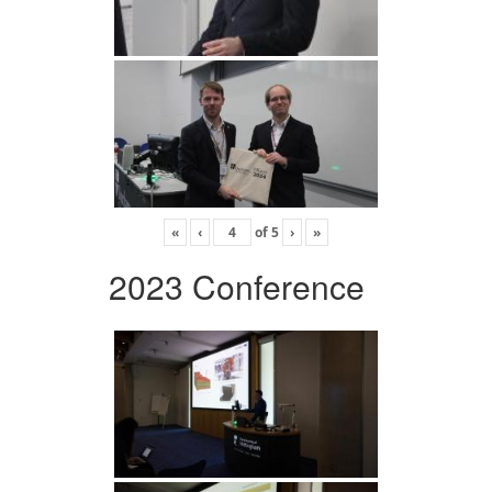
«
‹
of
5
›
»
2023 Conference