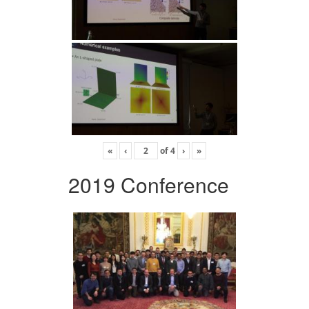
«
‹
of
4
›
»
2019 Conference