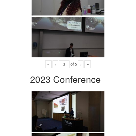
«
‹
of
5
›
»
2023 Conference