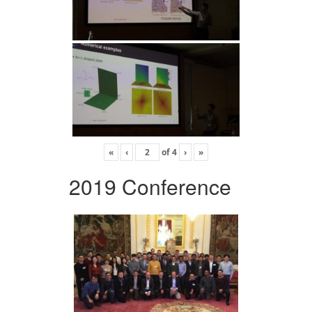
«
‹
of
4
›
»
2019 Conference