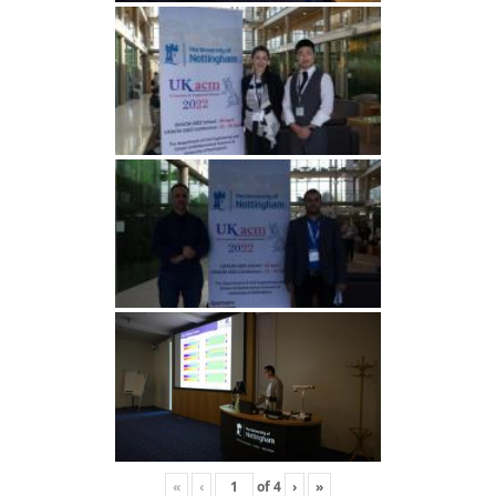
«
‹
of
4
›
»