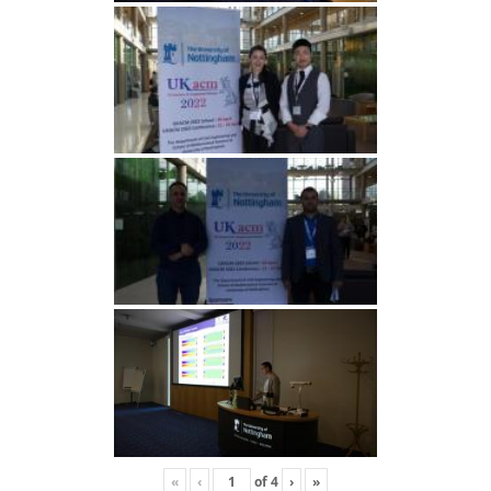
«
‹
of
4
›
»