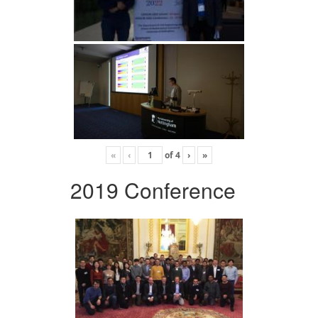
«
‹
of
4
›
»
2019 Conference