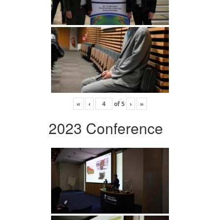
«
‹
of
5
›
»
2023 Conference