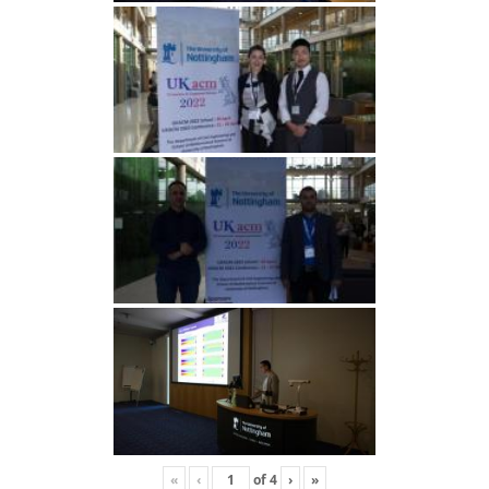
«
‹
of
4
›
»