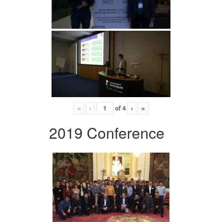
«
‹
of
4
›
»
2019 Conference