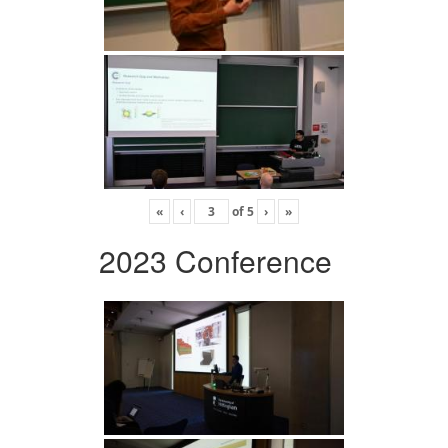
«
‹
of
5
›
»
2023 Conference