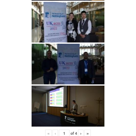
«
‹
of
4
›
»