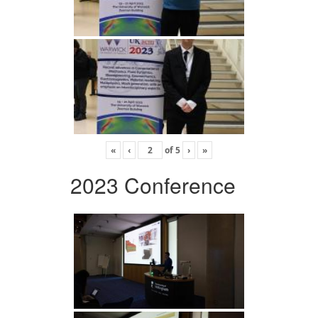
«
‹
of
5
›
»
2023 Conference