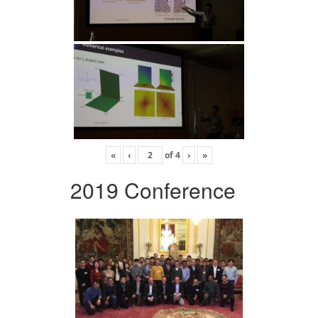
«
‹
of
4
›
»
2019 Conference