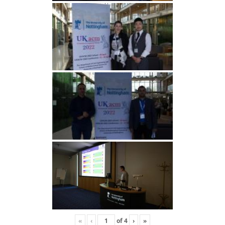
«
‹
of
4
›
»