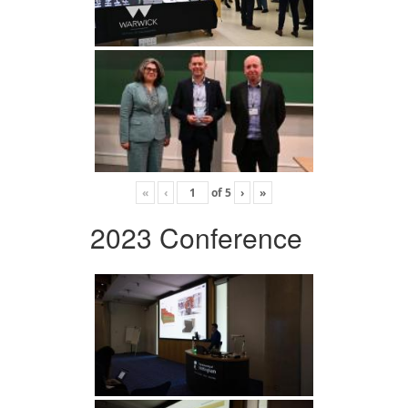
«
‹
of
5
›
»
2023 Conference