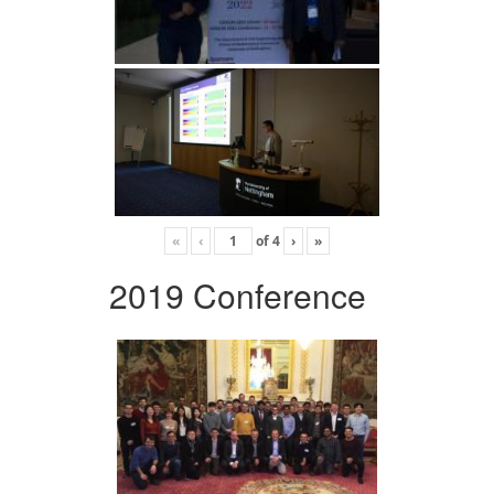
«
‹
of
4
›
»
2019 Conference