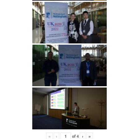
«
‹
of
4
›
»