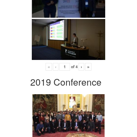
«
‹
of
4
›
»
2019 Conference