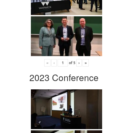
«
‹
of
5
›
»
2023 Conference