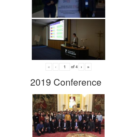
«
‹
of
4
›
»
2019 Conference