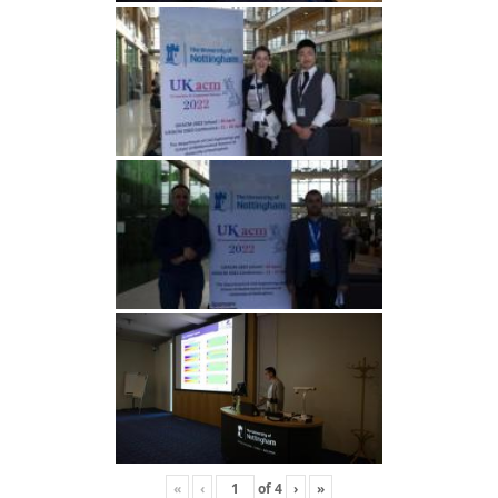
«
‹
of
4
›
»