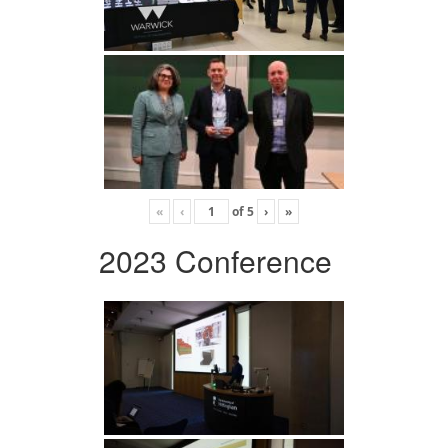
«
‹
of
5
›
»
2023 Conference