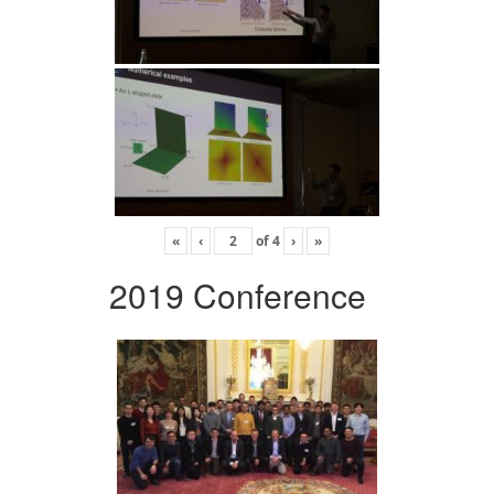
«
‹
of
4
›
»
2019 Conference