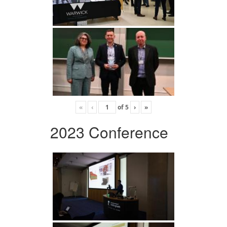
«
‹
of
5
›
»
2023 Conference