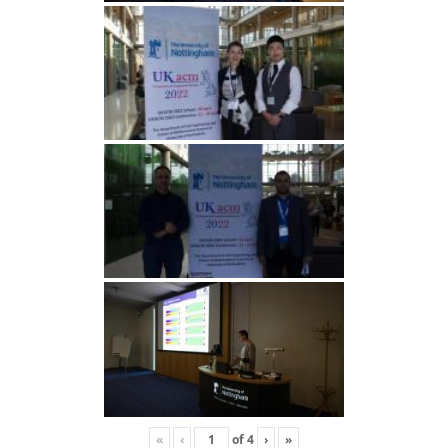
«
‹
of
4
›
»