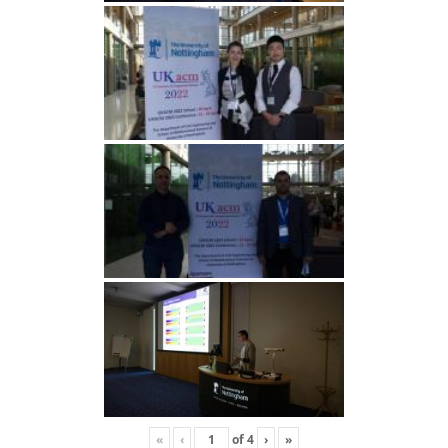
«
‹
of
4
›
»