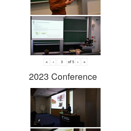
«
‹
of
5
›
»
2023 Conference