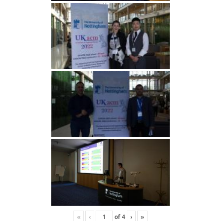
«
‹
of
4
›
»