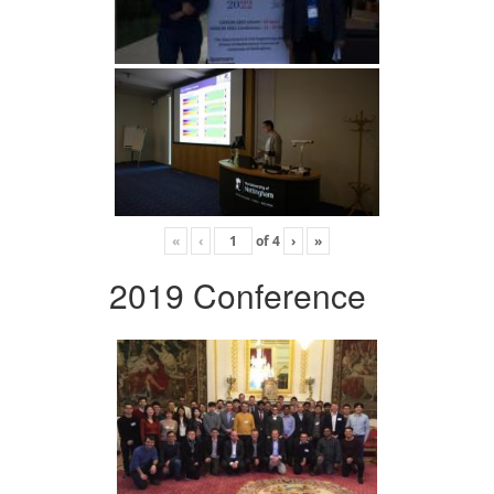
«
‹
of
4
›
»
2019 Conference