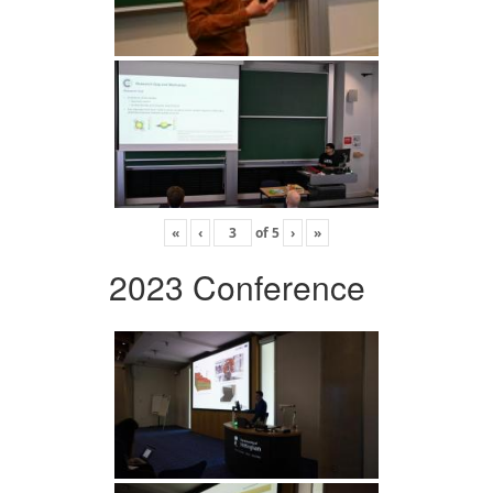
«
‹
of
5
›
»
2023 Conference