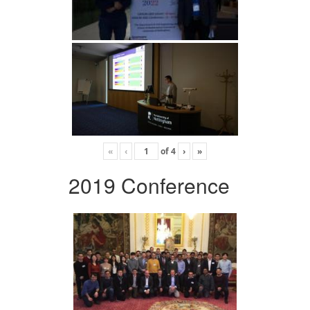
«
‹
of
4
›
»
2019 Conference