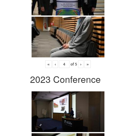
«
‹
of
5
›
»
2023 Conference