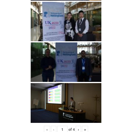
«
‹
of
4
›
»