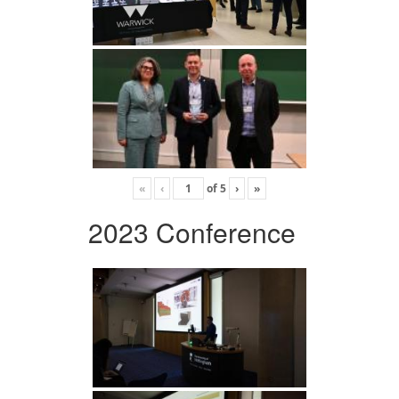
«
‹
of
5
›
»
2023 Conference