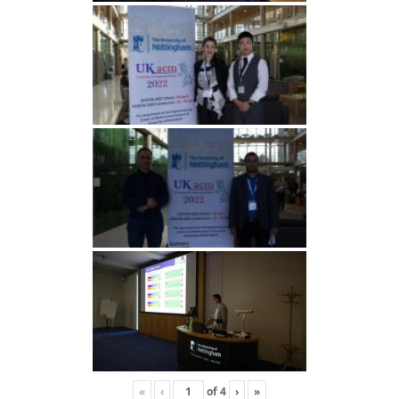
«
‹
of
4
›
»