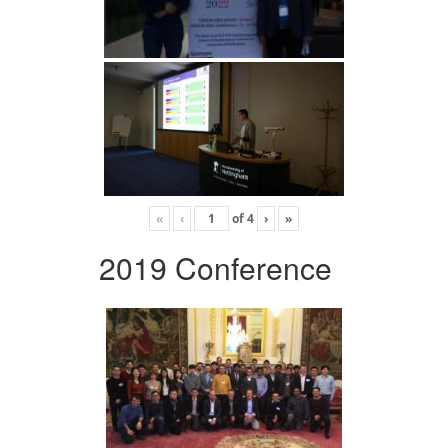
«
‹
of
4
›
»
2019 Conference