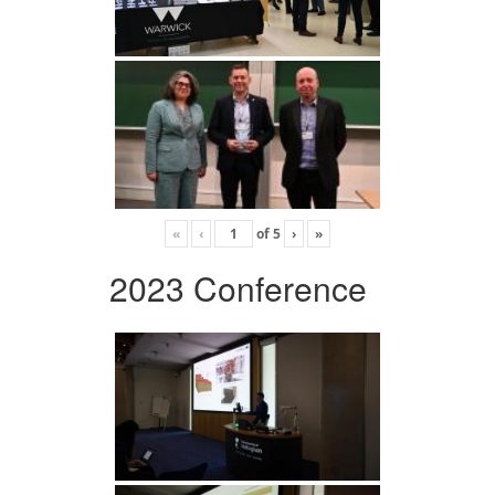
«
‹
of
5
›
»
2023 Conference