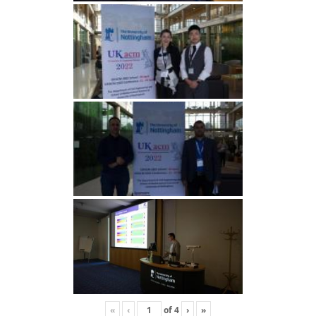
«
‹
of
4
›
»