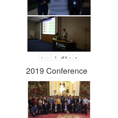
«
‹
of
4
›
»
2019 Conference