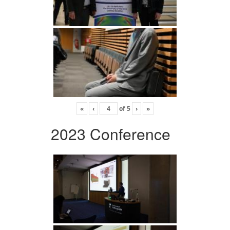
«
‹
of
5
›
»
2023 Conference