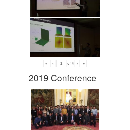
«
‹
of
4
›
»
2019 Conference