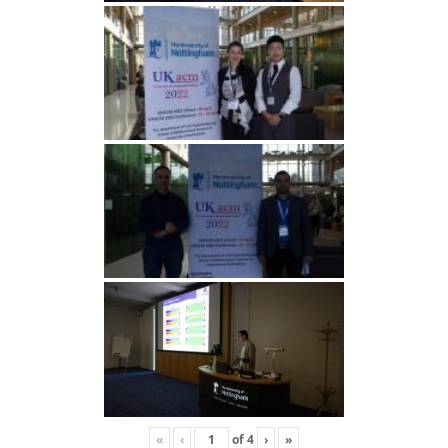
«
‹
of
4
›
»