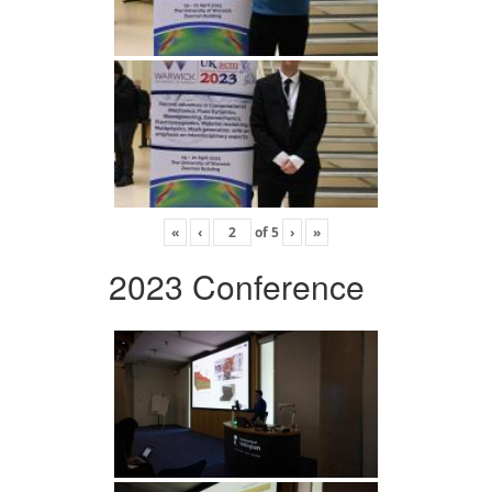
«
‹
of
5
›
»
2023 Conference