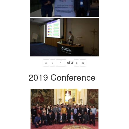
«
‹
of
4
›
»
2019 Conference