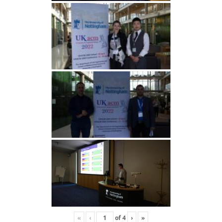
«
‹
of
4
›
»