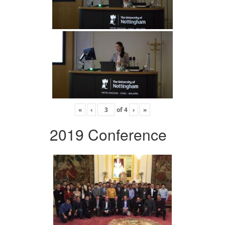
«
‹
of
4
›
»
2019 Conference