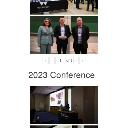
«
‹
of
5
›
»
2023 Conference