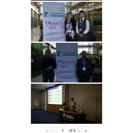
«
‹
of
4
›
»