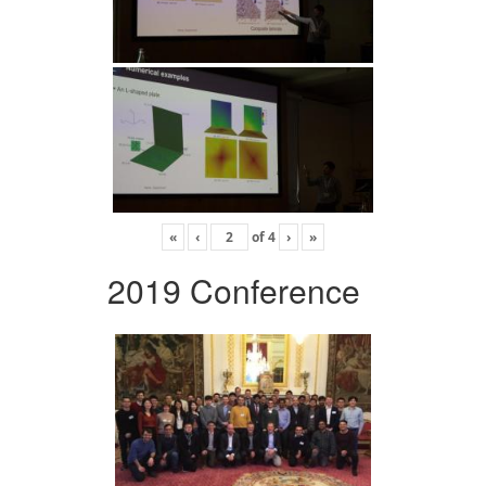
«
‹
of
4
›
»
2019 Conference