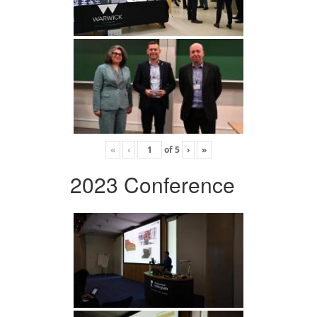
«
‹
of
5
›
»
2023 Conference