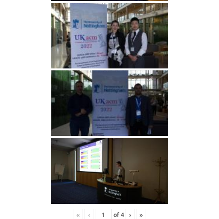
«
‹
of
4
›
»