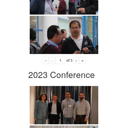
«
‹
of
5
›
»
2023 Conference