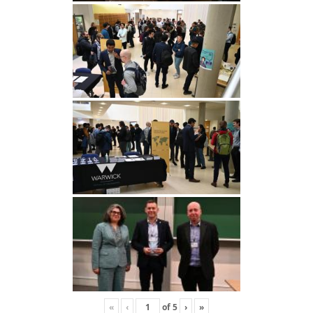
«
‹
of
5
›
»