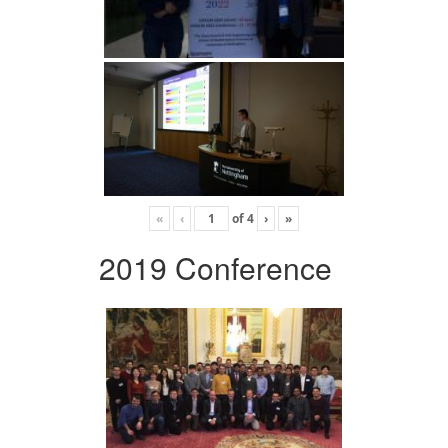
«
‹
of
4
›
»
2019 Conference